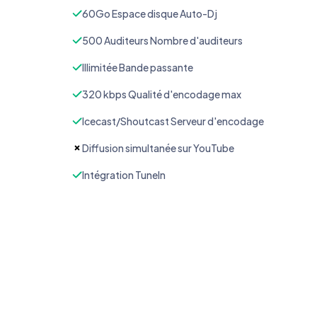
60Go Espace disque Auto-Dj
500 Auditeurs Nombre d'auditeurs
Illimitée Bande passante
320 kbps Qualité d'encodage max
Icecast/Shoutcast Serveur d'encodage
Diffusion simultanée sur YouTube
Intégration TuneIn