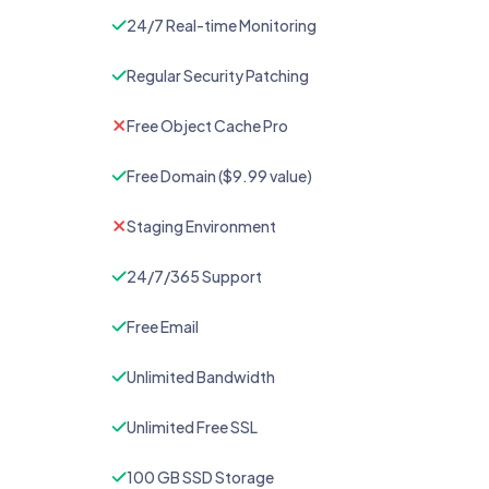
24/7 Real-time Monitoring
Regular Security Patching
Free Object Cache Pro
Free Domain ($9.99 value)
Staging Environment
24/7/365 Support
Free Email
Unlimited Bandwidth
Unlimited Free SSL
100 GB SSD Storage