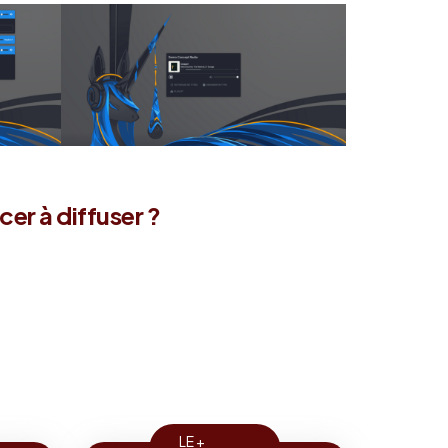
er à diffuser ?
LE +