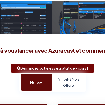
 à vous lancer avec Azuracast et commenc
Demandez votre essai gratuit de 7 jours !
Annuel (2 Mois
Mensuel
Offert)