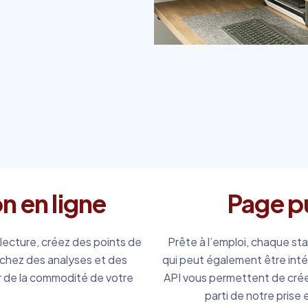
n en ligne
Page p
lecture, créez des points de
Prête à l’emploi, chaque s
fichez des analyses et des
qui peut également être int
tir de la commodité de votre
API vous permettent de créer
parti de notre pris