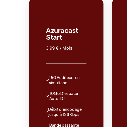
Azuracast
Start
3.99 € / Mois
150 Auditeurs en
simultané
10Go D’espace
Auto-DJ
Débit d'encodage
jusqu’à 128 Kbps
Bande passante