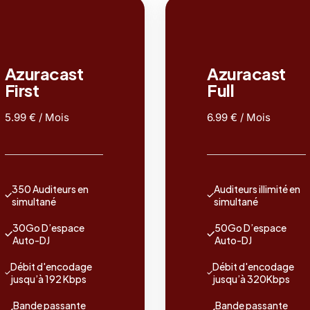
Azuracast
Azuracast
First
Full
5.99 € / Mois
6.99 € / Mois
350 Auditeurs en
Auditeurs illimité en
simultané
simultané
30Go D’espace
50Go D’espace
Auto-DJ
Auto-DJ
Débit d'encodage
Débit d'encodage
jusqu’à 192 Kbps
jusqu’à 320Kbps
Bande passante
Bande passante