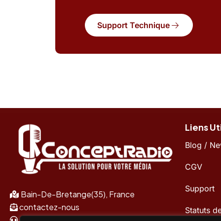
Support Technique
Liens Ut
Blog / N
CGV
Support
Bain-De-Bretange(35), France
contactez-nous
Statuts d
+33 2 30 96 48 87