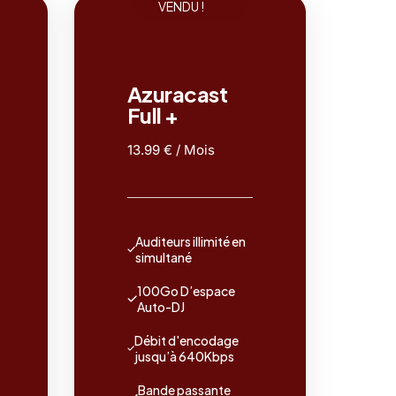
VENDU !
Azuracast
Full +
13.99 € / Mois
Auditeurs illimité en
simultané
100Go D’espace
Auto-DJ
Débit d'encodage
jusqu’à 640Kbps
Bande passante