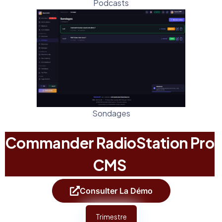
Podcasts
Sondages
Commander RadioStation Pro
CMS
Consulter La Démo
Trimestre