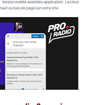
r. Version mobile assimilée application. Lecteur
haut ou bas de page sur votre site