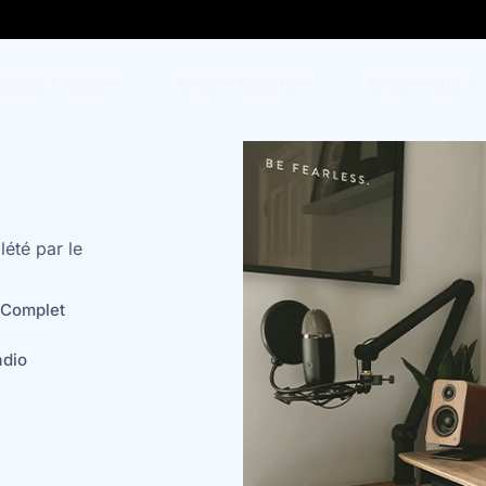
Créer 1 Radio
Créer 1 WebTV
Créer 1 Site
lété par le
 Complet
adio