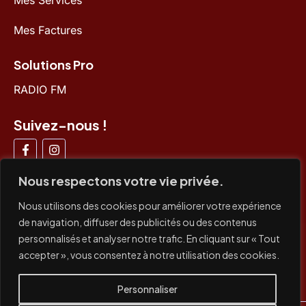
Mes Factures
Solutions Pro
RADIO FM
Suivez-nous !
Nous respectons votre vie privée.
Nous utilisons des cookies pour améliorer votre expérience
de navigation, diffuser des publicités ou des contenus
Paiements acceptés
personnalisés et analyser notre trafic. En cliquant sur « Tout
accepter », vous consentez à notre utilisation des cookies.
CB /
CB x3
/ Paypal / Virement bancaire / Prélèvement
SEPA
Personnaliser
TVA non applicable, article 293 B du CGI