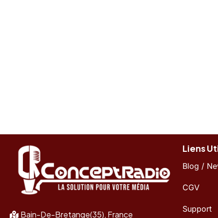
Liens Ut
Blog / N
CGV
Support
Bain-De-Bretange(35), France