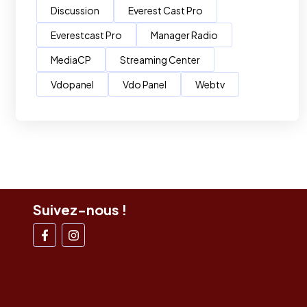
Discussion
Everest Cast Pro
Everestcast Pro
Manager Radio
MediaCP
Streaming Center
Vdopanel
Vdo Panel
Webtv
Suivez-nous !