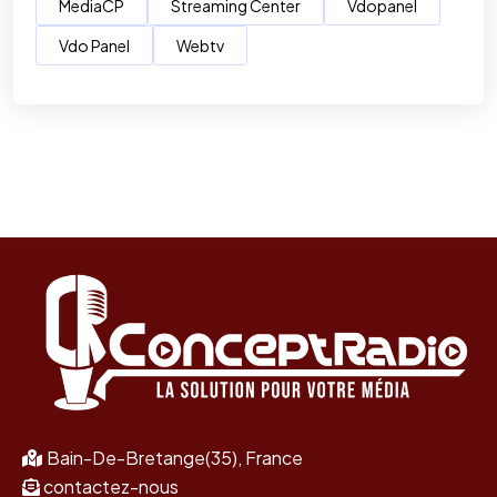
MediaCP
Streaming Center
Vdopanel
Vdo Panel
Webtv
Bain-De-Bretange(35), France
contactez-nous