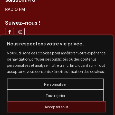
RADIO FM
Suivez-nous !
Nous respectons votre vie privée.
Nous utilisons des cookies pour améliorer votre expérience
de navigation, diffuser des publicités ou des contenus
Paiements acceptés
personnalisés et analyser notre trafic. En cliquant sur « Tout
accepter », vous consentez à notre utilisation des cookies.
CB /
CB x3
/ Paypal / Virement bancaire / Prélèvement
SEPA
Personnaliser
TVA non applicable, article 293 B du CGI
Tout rejeter
Copyright © 2019 - 2026. Tous droits réservés
Concept Radio
Accepter tout
Mentions Légales & Politique de confidentialité