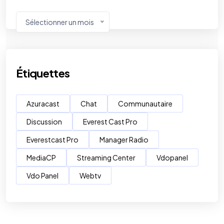
Sélectionner un mois
Étiquettes
Azuracast
Chat
Communautaire
Discussion
Everest Cast Pro
Everestcast Pro
Manager Radio
MediaCP
Streaming Center
Vdopanel
Vdo Panel
Webtv