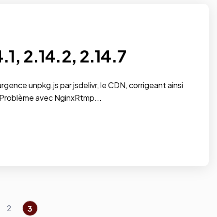
1, 2.14.2, 2.14.7
urgence unpkg.js par jsdelivr, le CDN, corrigeant ainsi
 : Problème avec NginxRtmp...
2
3