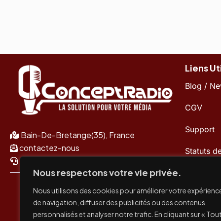
Liens Ut
Blog / N
CGV
Support
Bain-De-Bretange(35), France
contactez-nous
Statuts d
+33 2 30 96 48 87
services
Nous respectons votre vie privée.
Mises à j
Nous utilisons des cookies pour améliorer votre expérienc
Manager/
de navigation, diffuser des publicités ou des contenus
personnalisés et analyser notre trafic. En cliquant sur « Tou