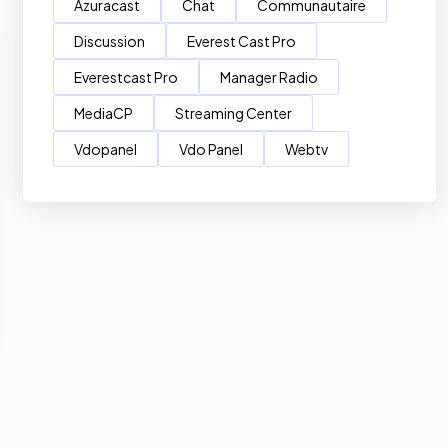
Azuracast
Chat
Communautaire
Discussion
Everest Cast Pro
Everestcast Pro
Manager Radio
MediaCP
Streaming Center
Vdopanel
Vdo Panel
Webtv