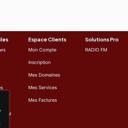
iles
Espace Clients
Solutions Pro
ews
Mon Compte
RADIO FM
Inscription
Mes Domaines
es
Mes Services
Mes Factures
our
e
Panel
t